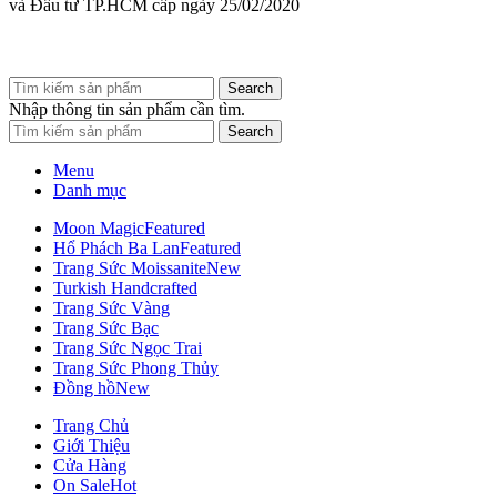
và Đầu tư TP.HCM cấp ngày 25/02/2020
Search
Nhập thông tin sản phẩm cần tìm.
Search
Menu
Danh mục
Moon Magic
Featured
Hổ Phách Ba Lan
Featured
Trang Sức Moissanite
New
Turkish Handcrafted
Trang Sức Vàng
Trang Sức Bạc
Trang Sức Ngọc Trai
Trang Sức Phong Thủy
Đồng hồ
New
Trang Chủ
Giới Thiệu
Cửa Hàng
On Sale
Hot