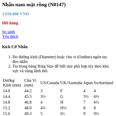
Nhẫn nam mặt rồng (N0147)
1.650.000
VND
Hết hàng
So sánh
Yêu thích
Kích Cỡ Nhẫn
Đo đường kính (Diameter) hoặc chu vi (Outline) ngón tay
đeo nhẫn.
Tra trong bảng Ring Size để biết size phù hợp tùy theo khu
vực và vùng lãnh thổ.
Đường
Chu Vi
US/Canada
UK/Australia
Japan
Switzerland
Kính (mm)
(mm)
14.0
44.2
3
F
4
4
14.4
45.5
3½
G
5½
6⅓
14.8
46.8
4
H
7
6½
15.2
48.0
4½
H½
8
8
15.6
49.3
5
I½
9
9½