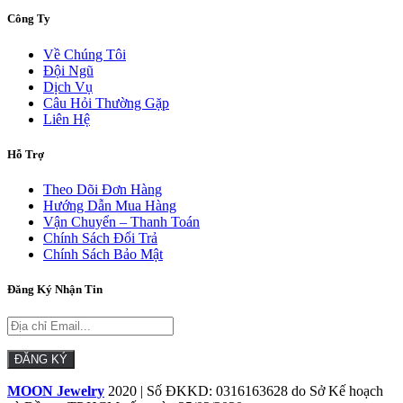
Công Ty
Về Chúng Tôi
Đội Ngũ
Dịch Vụ
Câu Hỏi Thường Gặp
Liên Hệ
Hỗ Trợ
Theo Dõi Đơn Hàng
Hướng Dẫn Mua Hàng
Vận Chuyển – Thanh Toán
Chính Sách Đổi Trả
Chính Sách Bảo Mật
Đăng Ký Nhận Tin
MOON Jewelry
2020 | Số ĐKKD: 0316163628 do Sở Kế hoạch