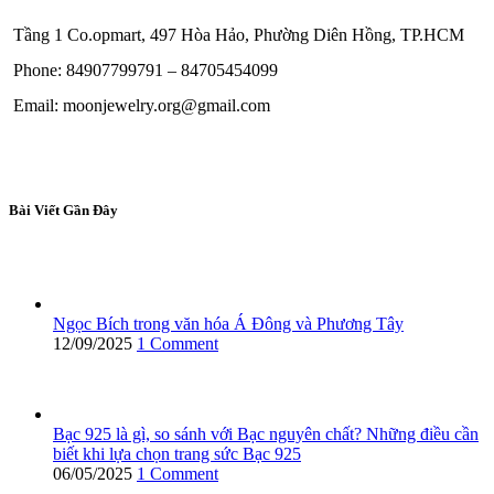
Tầng 1 Co.opmart, 497 Hòa Hảo, Phường Diên Hồng, TP.HCM
Phone: 84907799791 – 84705454099
Email: moonjewelry.org@gmail.com
Bài Viết Gần Đây
Ngọc Bích trong văn hóa Á Đông và Phương Tây
12/09/2025
1 Comment
Bạc 925 là gì, so sánh với Bạc nguyên chất? Những điều cần
biết khi lựa chọn trang sức Bạc 925
06/05/2025
1 Comment