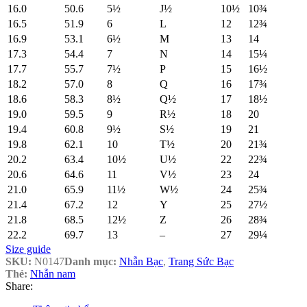
16.0
50.6
5½
J½
10½
10¾
16.5
51.9
6
L
12
12¾
16.9
53.1
6½
M
13
14
17.3
54.4
7
N
14
15¼
17.7
55.7
7½
P
15
16½
18.2
57.0
8
Q
16
17¾
18.6
58.3
8½
Q½
17
18½
19.0
59.5
9
R½
18
20
19.4
60.8
9½
S½
19
21
19.8
62.1
10
T½
20
21¾
20.2
63.4
10½
U½
22
22¾
20.6
64.6
11
V½
23
24
21.0
65.9
11½
W½
24
25¾
21.4
67.2
12
Y
25
27½
21.8
68.5
12½
Z
26
28¾
22.2
69.7
13
–
27
29¼
Size guide
SKU:
N0147
Danh mục:
Nhẫn Bạc
,
Trang Sức Bạc
Thẻ:
Nhẫn nam
Share: