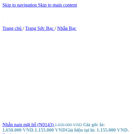
Skip to navigation
Skip to main content
Trang chủ
/
Trang Sức Bạc
/
Nhẫn Bạc
Nhẫn nam mặt hổ (N0143)
Giá gốc là:
1.650.000
VND
1.650.000 VND.
1.155.000
VND
Giá hiện tại là: 1.155.000 VND.