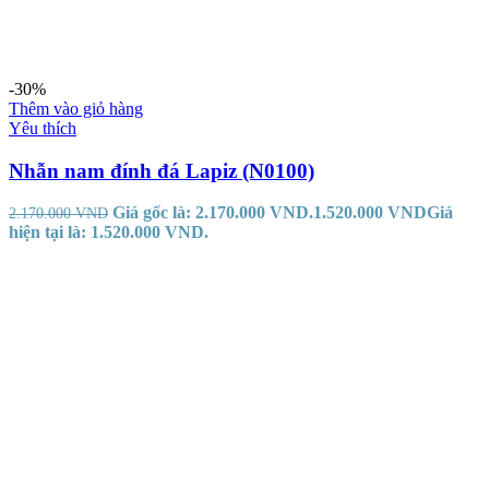
-30%
Thêm vào giỏ hàng
Yêu thích
Nhẫn nam đính đá Lapiz (N0100)
Giá gốc là: 2.170.000 VND.
1.520.000
VND
Giá
2.170.000
VND
hiện tại là: 1.520.000 VND.