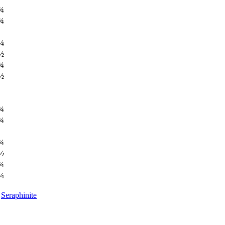
¾
¾
¼
½
¾
½
¾
¾
¾
½
¾
¼
Seraphinite