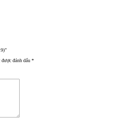
19)”
c được đánh dấu
*