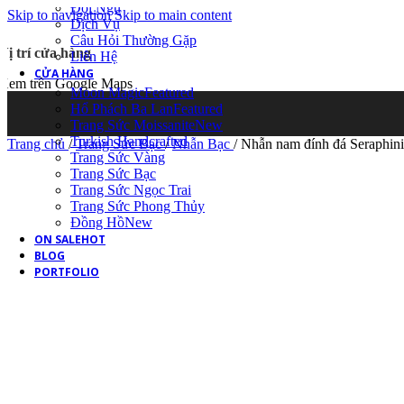
Đội Ngũ
Skip to navigation
Skip to main content
Dịch Vụ
Câu Hỏi Thường Gặp
Vị trí cửa hàng
Liên Hệ
CỬA HÀNG
Xem trên Google Maps
Moon Magic
Featured
Hổ Phách Ba Lan
Featured
Trang Sức Moissanite
New
Turkish Handcrafted
Trang chủ
/
Trang Sức Bạc
/
Nhẫn Bạc
/
Nhẫn nam đính đá Seraphini
Trang Sức Vàng
Trang Sức Bạc
Trang Sức Ngọc Trai
Trang Sức Phong Thủy
Đồng Hồ
New
ON SALE
HOT
BLOG
PORTFOLIO