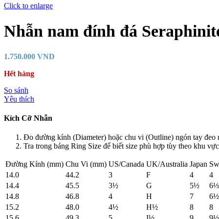
Click to enlarge
Nhẫn nam đính đá Seraphinit
1.750.000
VND
Hết hàng
So sánh
Yêu thích
Kích Cỡ Nhẫn
Đo đường kính (Diameter) hoặc chu vi (Outline) ngón tay đeo 
Tra trong bảng Ring Size để biết size phù hợp tùy theo khu vực
Đường Kính (mm)
Chu Vi (mm)
US/Canada
UK/Australia
Japan
Sw
14.0
44.2
3
F
4
4
14.4
45.5
3½
G
5½
6⅓
14.8
46.8
4
H
7
6½
15.2
48.0
4½
H½
8
8
15.6
49.3
5
I½
9
9½