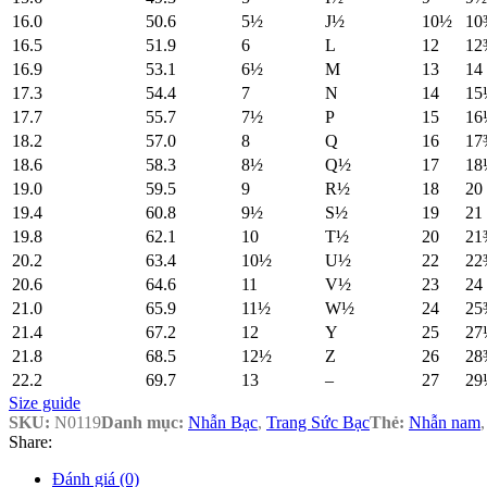
16.0
50.6
5½
J½
10½
10
16.5
51.9
6
L
12
12
16.9
53.1
6½
M
13
14
17.3
54.4
7
N
14
15
17.7
55.7
7½
P
15
16
18.2
57.0
8
Q
16
17
18.6
58.3
8½
Q½
17
18
19.0
59.5
9
R½
18
20
19.4
60.8
9½
S½
19
21
19.8
62.1
10
T½
20
21
20.2
63.4
10½
U½
22
22
20.6
64.6
11
V½
23
24
21.0
65.9
11½
W½
24
25
21.4
67.2
12
Y
25
27
21.8
68.5
12½
Z
26
28
22.2
69.7
13
–
27
29
Size guide
SKU:
N0119
Danh mục:
Nhẫn Bạc
,
Trang Sức Bạc
Thẻ:
Nhẫn nam
,
Share:
Đánh giá (0)