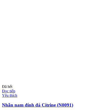
Đã hết
Đọc tiếp
Yêu thích
Nhẫn nam đính đá Citrine (N0091)