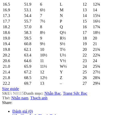
16.5
51.9
6
L
12
12¾
16.9
53.1
6½
M
13
14
17.3
54.4
7
N
14
15¼
17.7
55.7
7½
P
15
16½
18.2
57.0
8
Q
16
17¾
18.6
58.3
8½
Q½
17
18½
19.0
59.5
9
R½
18
20
19.4
60.8
9½
S½
19
21
19.8
62.1
10
T½
20
21¾
20.2
63.4
10½
U½
22
22¾
20.6
64.6
11
V½
23
24
21.0
65.9
11½
W½
24
25¾
21.4
67.2
12
Y
25
27½
21.8
68.5
12½
Z
26
28¾
22.2
69.7
13
–
27
29¼
Size guide
SKU:
N0115
Danh mục:
Nhẫn Bạc
,
Trang Sức Bạc
Thẻ:
Nhẫn nam
,
Thạch anh
Share:
Đánh giá (0)