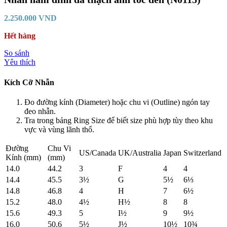
2.250.000
VND
Hết hàng
So sánh
Yêu thích
Kích Cỡ Nhẫn
Đo đường kính (Diameter) hoặc chu vi (Outline) ngón tay
đeo nhẫn.
Tra trong bảng Ring Size để biết size phù hợp tùy theo khu
vực và vùng lãnh thổ.
Đường
Chu Vi
US/Canada
UK/Australia
Japan
Switzerland
Kính (mm)
(mm)
14.0
44.2
3
F
4
4
14.4
45.5
3½
G
5½
6⅓
14.8
46.8
4
H
7
6½
15.2
48.0
4½
H½
8
8
15.6
49.3
5
I½
9
9½
16.0
50.6
5½
J½
10½
10¾