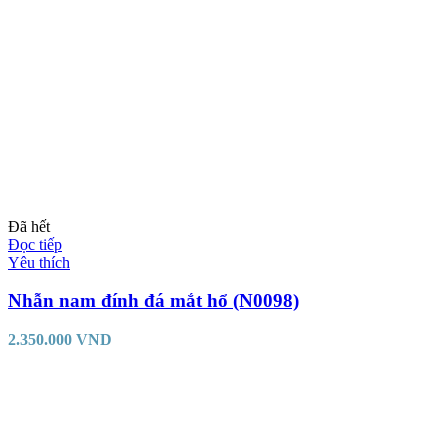
Đã hết
Đọc tiếp
Yêu thích
Nhẫn nam đính đá mắt hổ (N0098)
2.350.000
VND