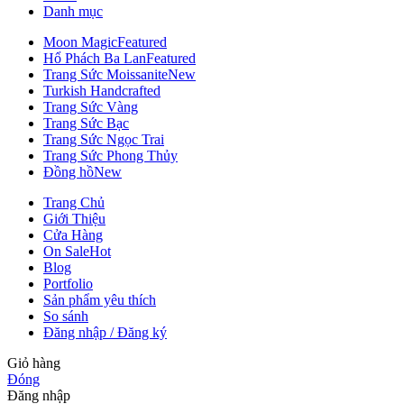
Danh mục
Moon Magic
Featured
Hổ Phách Ba Lan
Featured
Trang Sức Moissanite
New
Turkish Handcrafted
Trang Sức Vàng
Trang Sức Bạc
Trang Sức Ngọc Trai
Trang Sức Phong Thủy
Đồng hồ
New
Trang Chủ
Giới Thiệu
Cửa Hàng
On Sale
Hot
Blog
Portfolio
Sản phẩm yêu thích
So sánh
Đăng nhập / Đăng ký
Giỏ hàng
Đóng
Đăng nhập