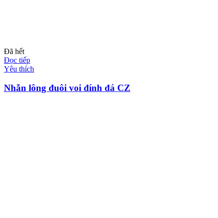
Đã hết
Đọc tiếp
Yêu thích
Nhẫn lông đuôi voi đính đá CZ