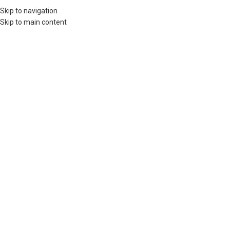
Skip to navigation
Skip to main content
Trang chủ
/
Turkish Handcrafted
/
Nhẫn
Click to enlarge
ĐÃ HẾT
Nhẫn nam đính đá Zultanite – Turkish
Handcrafted (N0352)
2.250.000
VND
Sản phẩm handcrafted thiết kế và nhập khẩu từ Thổ Nhĩ Kỳ
Hết hàng
So sánh
Yêu thích
Size guide