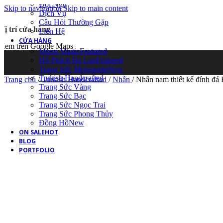
Đội Ngũ
Skip to navigation
Skip to main content
Dịch Vụ
Câu Hỏi Thường Gặp
Vị trí cửa hàng
Liên Hệ
CỬA HÀNG
Xem trên Google Maps
Moon Magic
Featured
Hổ Phách Ba Lan
Featured
Trang Sức Moissanite
New
Turkish Handcrafted
Trang chủ
/
Turkish Handcrafted
/
Nhẫn
/
Nhẫn nam thiết kế đính đá
Trang Sức Vàng
Trang Sức Bạc
Trang Sức Ngọc Trai
Trang Sức Phong Thủy
Đồng Hồ
New
ON SALE
HOT
BLOG
PORTFOLIO