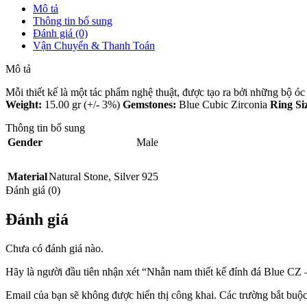
Mô tả
Thông tin bổ sung
Đánh giá (0)
Vận Chuyển & Thanh Toán
Mô tả
Mỗi thiết kế là một tác phẩm nghệ thuật, được tạo ra bởi những bộ 
Weight:
15.00 gr (+/- 3%)
Gemstones:
Blue Cubic Zirconia
Ring Si
Thông tin bổ sung
Gender
Male
Material
Natural Stone
,
Silver 925
Đánh giá (0)
Đánh giá
Chưa có đánh giá nào.
Hãy là người đầu tiên nhận xét “Nhẫn nam thiết kế đính đá Blue CZ
Email của bạn sẽ không được hiển thị công khai.
Các trường bắt buộ