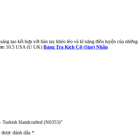
óc sáng tạo kết hợp với bàn tay khéo léo và kĩ năng điêu luyện của nh
ze:
10.5 USA (U UK)
Bảng Tra Kích Cỡ (Size) Nhẫn
 – Turkish Handcrafted (N0353)”
c được đánh dấu
*