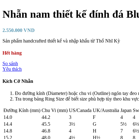
Nhẫn nam thiết kế đính đá Bl
2.550.000
VND
Sản phẩm handcrafted thiết kế và nhập khẩu từ Thổ Nhĩ Kỳ
Hết hàng
So sánh
Yêu thích
Kích Cỡ Nhẫn
Đo đường kính (Diameter) hoặc chu vi (Outline) ngón tay đeo 
Tra trong bảng Ring Size để biết size phù hợp tùy theo khu vực
Đường Kính (mm)
Chu Vi (mm)
US/Canada
UK/Australia
Japan
Sw
14.0
44.2
3
F
4
4
14.4
45.5
3½
G
5½
6⅓
14.8
46.8
4
H
7
6½
15.2
48.0
4½
H½
8
8