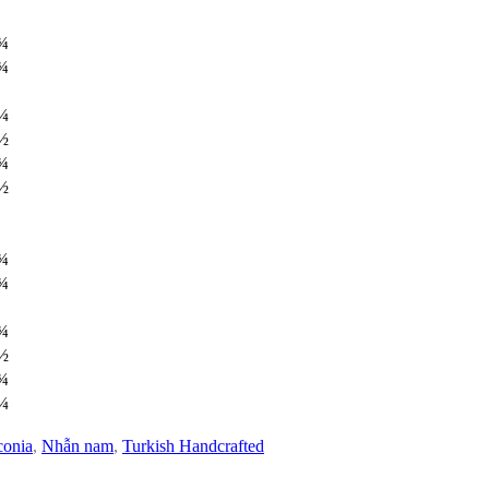
¾
¾
¼
½
¾
½
¾
¾
¾
½
¾
¼
conia
,
Nhẫn nam
,
Turkish Handcrafted