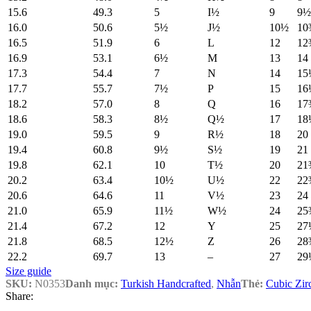
15.6
49.3
5
I½
9
9½
16.0
50.6
5½
J½
10½
10
16.5
51.9
6
L
12
12
16.9
53.1
6½
M
13
14
17.3
54.4
7
N
14
15
17.7
55.7
7½
P
15
16
18.2
57.0
8
Q
16
17
18.6
58.3
8½
Q½
17
18
19.0
59.5
9
R½
18
20
19.4
60.8
9½
S½
19
21
19.8
62.1
10
T½
20
21
20.2
63.4
10½
U½
22
22
20.6
64.6
11
V½
23
24
21.0
65.9
11½
W½
24
25
21.4
67.2
12
Y
25
27
21.8
68.5
12½
Z
26
28
22.2
69.7
13
–
27
29
Size guide
SKU:
N0353
Danh mục:
Turkish Handcrafted
,
Nhẫn
Thẻ:
Cubic Zir
Share: