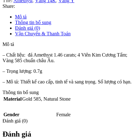
Thẻ:
Amethyst
,
Vàng 14K
,
Vàng Ý
Share:
Mô tả
Thông tin bổ sung
Đánh giá (0)
Vận Chuyển & Thanh Toán
Mô tả
– Chất liệu: đá Amethyst 1.46 carats; 4 Viên Kim Cương Tấm;
Vàng 585 chuẩn châu Âu.
– Trọng lượng: 0.7g
– Mô tả: Thiết kế cao cấp, tinh tế và sang trọng. Số lượng có hạn.
Thông tin bổ sung
Material
Gold 585
,
Natural Stone
Gender
Female
Đánh giá (0)
Đánh giá