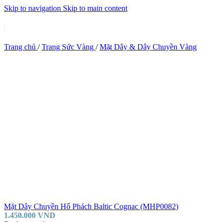
Skip to navigation
Skip to main content
Trang chủ
/
Trang Sức Vàng
/
Mặt Dây & Dây Chuyền Vàng
Mặt Dây Chuyền Hổ Phách Baltic Cognac (MHP0082)
1.450.000
VND