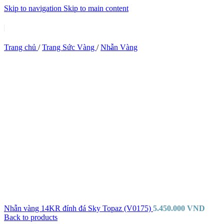
Skip to navigation
Skip to main content
Trang chủ
/
Trang Sức Vàng
/
Nhẫn Vàng
Nhẫn vàng 14KR đính đá Sky Topaz (V0175)
5.450.000
VND
Back to products