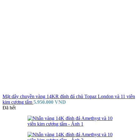
Mặt dây chuyền vàng 14KR đính đá chủ Topaz London và 11 viên
kim cương tấm
5.950.000
VND
Đã hết