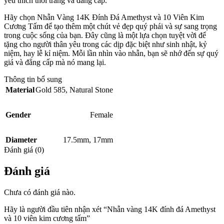
yêu thích thời trang và đẳng cấp.
Hãy chọn Nhẫn Vàng 14K Đính Đá Amethyst và 10 Viên Kim
Cương Tấm để tạo thêm một chút vẻ đẹp quý phái và sự sang trọng
trong cuộc sống của bạn. Đây cũng là một lựa chọn tuyệt vời để
tặng cho người thân yêu trong các dịp đặc biệt như sinh nhật, kỷ
niệm, hay lễ kỉ niệm. Mỗi lần nhìn vào nhẫn, bạn sẽ nhớ đến sự quý
giá và đẳng cấp mà nó mang lại.
Thông tin bổ sung
Material
Gold 585
,
Natural Stone
Gender
Female
Diameter
17.5mm
,
17mm
Đánh giá (0)
Đánh giá
Chưa có đánh giá nào.
Hãy là người đầu tiên nhận xét “Nhẫn vàng 14K đính đá Amethyst
và 10 viên kim cương tấm”