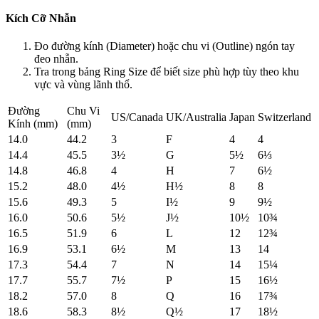
Kích Cỡ Nhẫn
Đo đường kính (Diameter) hoặc chu vi (Outline) ngón tay
đeo nhẫn.
Tra trong bảng Ring Size để biết size phù hợp tùy theo khu
vực và vùng lãnh thổ.
Đường
Chu Vi
US/Canada
UK/Australia
Japan
Switzerland
Kính (mm)
(mm)
14.0
44.2
3
F
4
4
14.4
45.5
3½
G
5½
6⅓
14.8
46.8
4
H
7
6½
15.2
48.0
4½
H½
8
8
15.6
49.3
5
I½
9
9½
16.0
50.6
5½
J½
10½
10¾
16.5
51.9
6
L
12
12¾
16.9
53.1
6½
M
13
14
17.3
54.4
7
N
14
15¼
17.7
55.7
7½
P
15
16½
18.2
57.0
8
Q
16
17¾
18.6
58.3
8½
Q½
17
18½