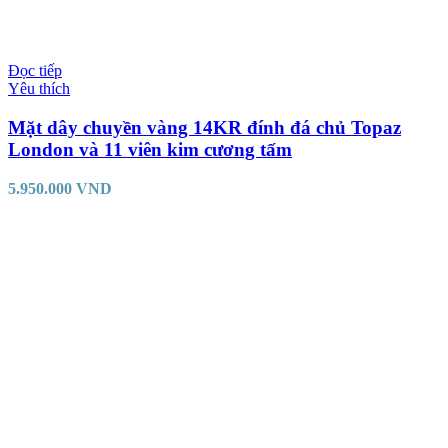
Đọc tiếp
Yêu thích
Mặt dây chuyền vàng 14KR đính đá chủ Topaz
London và 11 viên kim cương tấm
5.950.000
VND