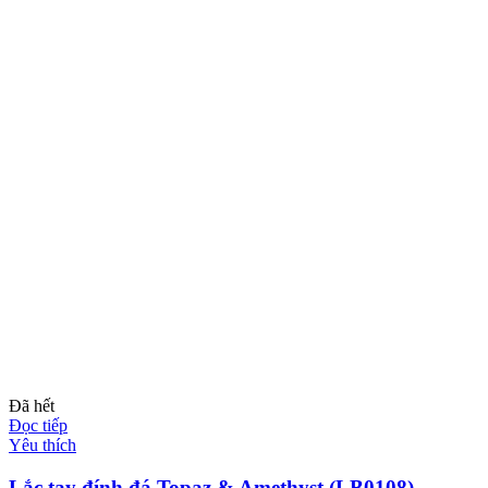
Đã hết
Đọc tiếp
Yêu thích
Lắc tay đính đá Topaz & Amethyst (LB0108)