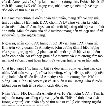
của đá Amethyst và sự lấp lánh của kim cương tấm. Được chế tác từ
chất liệu vàng 14K chất lượng cao, nhẫn này tạo nên một vẻ đẹp
độc đáo và thu hút sự chú ý.
Đá Amethyst chính là điểm nhấn trên nhẫn, mang đến vẻ đẹp màu
tím quý phái và lấp lánh. Được chọn lựa kỹ càng và gắn kết chắc
chắn trên nhẫn, đá Amethyst tạo nên một hiệu ứng nổi bật và thu hút
ánh nhìn. Màu tím đậm của đá Amethyst mang đến vẻ đẹp tinh tế và
sự quyến rũ cho người mang.
Ngoài ra, nhẫn còn được trang trí bởi 10 viên kim cương tấm lấp
lánh trên vòng quanh đá Amethyst. Kim cương tấm là biểu tượng
của sự sang trọng và quý phái, tạo nên một sự nổi bật và tạo điểm
nhấn cho nhẫn. Sự kết hợp giữa đá Amethyst và kim cương tấm tạo
nên một sự cân bằng hoàn hảo giữa vẻ đẹp tinh tế và sự lấp lánh.
Chất liệu vàng 14K làm nổi bật vẻ đẹp sang trọng và đẳng cấp của
nhẫn. Với màu vàng rực rỡ và bền vững, vàng 14K tạo nên một nền
tảng hoàn hảo để tôn lên đá Amethyst và kim cương tấm. Nhẫn
Vàng 14K Đính Đá Amethyst và 10 Viên Kim Cương Tấm là biểu
tượng của sự tinh tế và phong cách độc đáo.
Nhẫn Vàng 14K Đính Đá Amethyst và 10 Viên Kim Cương Tấm là
một món trang sức đẳng cấp và quyến rũ. Thiết kế tinh tế và chất
lượng vượt trội của nhẫn này sẽ thu hút sự chú ý của những người