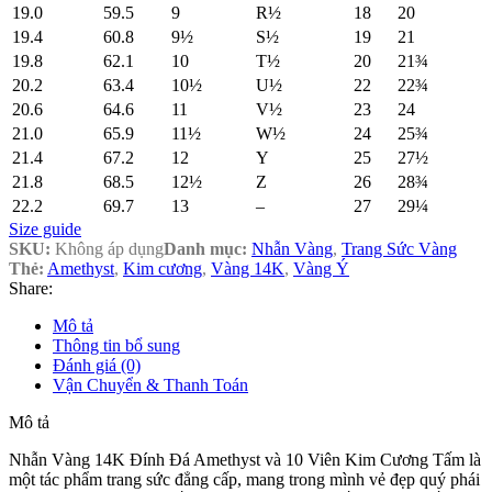
19.0
59.5
9
R½
18
20
19.4
60.8
9½
S½
19
21
19.8
62.1
10
T½
20
21¾
20.2
63.4
10½
U½
22
22¾
20.6
64.6
11
V½
23
24
21.0
65.9
11½
W½
24
25¾
21.4
67.2
12
Y
25
27½
21.8
68.5
12½
Z
26
28¾
22.2
69.7
13
–
27
29¼
Size guide
SKU:
Không áp dụng
Danh mục:
Nhẫn Vàng
,
Trang Sức Vàng
Thẻ:
Amethyst
,
Kim cương
,
Vàng 14K
,
Vàng Ý
Share:
Mô tả
Thông tin bổ sung
Đánh giá (0)
Vận Chuyển & Thanh Toán
Mô tả
Nhẫn Vàng 14K Đính Đá Amethyst và 10 Viên Kim Cương Tấm là
một tác phẩm trang sức đẳng cấp, mang trong mình vẻ đẹp quý phái