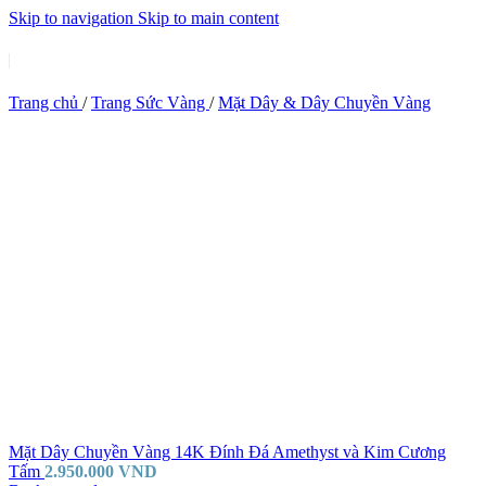
Skip to navigation
Skip to main content
Trang chủ
/
Trang Sức Vàng
/
Mặt Dây & Dây Chuyền Vàng
Mặt Dây Chuyền Vàng 14K Đính Đá Amethyst và Kim Cương
Tấm
2.950.000
VND