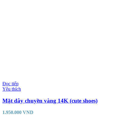
Đọc tiếp
Yêu thích
Mặt dây chuyền vàng 14K (cute shoes)
1.950.000
VND