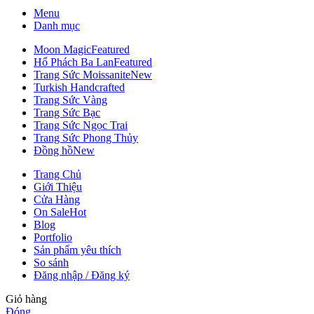
Menu
Danh mục
Moon Magic
Featured
Hổ Phách Ba Lan
Featured
Trang Sức Moissanite
New
Turkish Handcrafted
Trang Sức Vàng
Trang Sức Bạc
Trang Sức Ngọc Trai
Trang Sức Phong Thủy
Đồng hồ
New
Trang Chủ
Giới Thiệu
Cửa Hàng
On Sale
Hot
Blog
Portfolio
Sản phẩm yêu thích
So sánh
Đăng nhập / Đăng ký
Giỏ hàng
Đóng