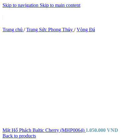
Skip to navigation
Skip to main content
Trang chủ
/
Trang Sức Phong Thủy
/
Vòng Đá
Mặt Hổ Phách Baltic Cherry (MHP0064)
1.050.000
VND
Back to products