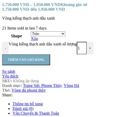
1.750.000
VND
–
1.950.000
VND
Khoảng giá: từ
1.750.000 VND đến 1.950.000 VND
Vòng kiềng thạch anh dâu xanh
21
Items sold in last 7 days
Shape
Xóa
Vòng kiềng thạch anh dâu xanh số lượng
-
+
THÊM VÀO GIỎ HÀNG
So sánh
Yêu thích
SKU:
Không áp dụng
Danh mục:
Trang Sức Phong Thủy
,
Vòng Đá
Thẻ:
Vòng đá phong thủy
Share:
Thông tin bổ sung
Đánh giá (0)
Vận Chuyển & Thanh Toán