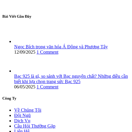
Bài Viết Gần Đây
Ngọc Bích trong văn hóa Á Đông và Phương Tây
12/09/2025
1 Comment
Bạc 925 là gì, so sánh với Bạc nguyên chất? Những điều cần
biết khi lựa chọn trang sức Bạc 925
06/05/2025
1 Comment
Công Ty
Về Chúng Tôi
Đội Ngũ
Dịch Vụ
Câu Hỏi Thường Gặp
Liên Hệ