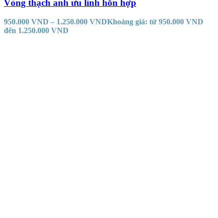
Vòng thạch anh ưu linh hỗn hợp
950.000
VND
–
1.250.000
VND
Khoảng giá: từ 950.000 VND
đến 1.250.000 VND