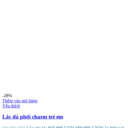
-28%
Thêm vào giỏ hàng
Yêu thích
Lắc đá phối charm trẻ em
Giá gốc là: 950.000 VND.
680.000
VND
Giá hiện tại
950.000
VND