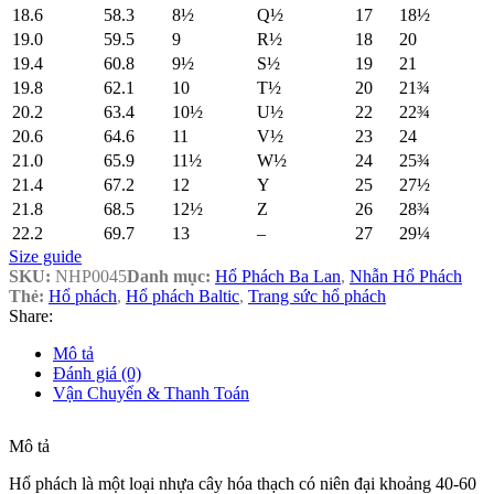
18.6
58.3
8½
Q½
17
18½
19.0
59.5
9
R½
18
20
19.4
60.8
9½
S½
19
21
19.8
62.1
10
T½
20
21¾
20.2
63.4
10½
U½
22
22¾
20.6
64.6
11
V½
23
24
21.0
65.9
11½
W½
24
25¾
21.4
67.2
12
Y
25
27½
21.8
68.5
12½
Z
26
28¾
22.2
69.7
13
–
27
29¼
Size guide
SKU:
NHP0045
Danh mục:
Hổ Phách Ba Lan
,
Nhẫn Hổ Phách
Thẻ:
Hổ phách
,
Hổ phách Baltic
,
Trang sức hổ phách
Share:
Mô tả
Đánh giá (0)
Vận Chuyển & Thanh Toán
Mô tả
Hổ phách là một loại nhựa cây hóa thạch có niên đại khoảng 40-60