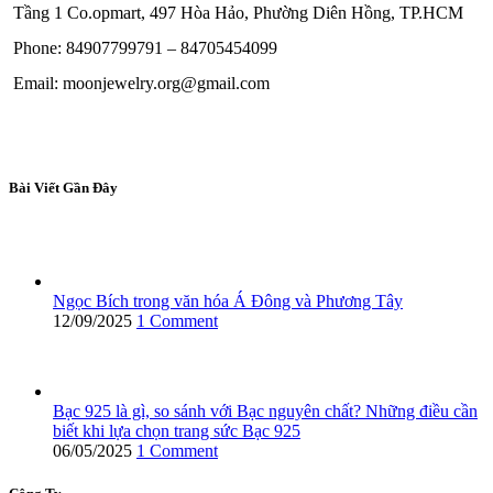
Tầng 1 Co.opmart, 497 Hòa Hảo, Phường Diên Hồng, TP.HCM
Phone: 84907799791 – 84705454099
Email: moonjewelry.org@gmail.com
Bài Viết Gần Đây
Ngọc Bích trong văn hóa Á Đông và Phương Tây
12/09/2025
1 Comment
Bạc 925 là gì, so sánh với Bạc nguyên chất? Những điều cần
biết khi lựa chọn trang sức Bạc 925
06/05/2025
1 Comment