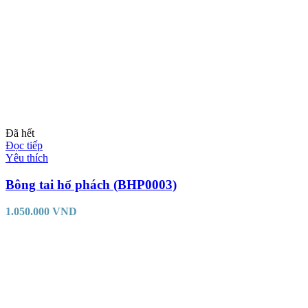
Đã hết
Đọc tiếp
Yêu thích
Bông tai hổ phách (BHP0003)
1.050.000
VND