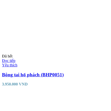
Đã hết
Đọc tiếp
Yêu thích
Bông tai hổ phách (BHP0051)
3.950.000
VND