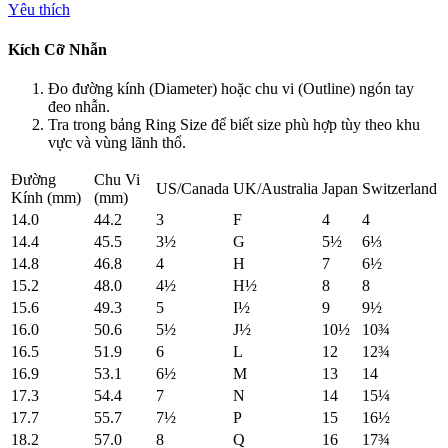
Yêu thích
Kích Cỡ Nhẫn
Đo đường kính (Diameter) hoặc chu vi (Outline) ngón tay
đeo nhẫn.
Tra trong bảng Ring Size để biết size phù hợp tùy theo khu
vực và vùng lãnh thổ.
Đường
Chu Vi
US/Canada
UK/Australia
Japan
Switzerland
Kính (mm)
(mm)
14.0
44.2
3
F
4
4
14.4
45.5
3½
G
5½
6⅓
14.8
46.8
4
H
7
6½
15.2
48.0
4½
H½
8
8
15.6
49.3
5
I½
9
9½
16.0
50.6
5½
J½
10½
10¾
16.5
51.9
6
L
12
12¾
16.9
53.1
6½
M
13
14
17.3
54.4
7
N
14
15¼
17.7
55.7
7½
P
15
16½
18.2
57.0
8
Q
16
17¾