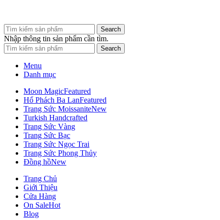
Search
Nhập thông tin sản phẩm cần tìm.
Search
Menu
Danh mục
Moon Magic
Featured
Hổ Phách Ba Lan
Featured
Trang Sức Moissanite
New
Turkish Handcrafted
Trang Sức Vàng
Trang Sức Bạc
Trang Sức Ngọc Trai
Trang Sức Phong Thủy
Đồng hồ
New
Trang Chủ
Giới Thiệu
Cửa Hàng
On Sale
Hot
Blog