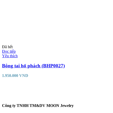
Đã hết
Đọc tiếp
Yêu thích
Bông tai hổ phách (BHP0027)
1.950.000
VND
Công ty TNHH TM&DV MOON Jewelry