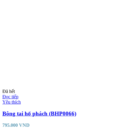
Đã hết
Đọc tiếp
Yêu thích
Bông tai hổ phách (BHP0066)
795.000
VND