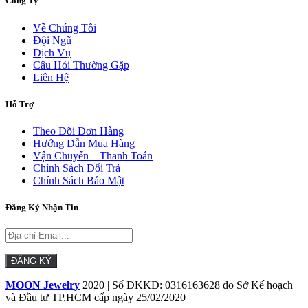
Công Ty
Về Chúng Tôi
Đội Ngũ
Dịch Vụ
Câu Hỏi Thường Gặp
Liên Hệ
Hỗ Trợ
Theo Dõi Đơn Hàng
Hướng Dẫn Mua Hàng
Vận Chuyển – Thanh Toán
Chính Sách Đổi Trả
Chính Sách Bảo Mật
Đăng Ký Nhận Tin
MOON Jewelry
2020 | Số ĐKKD: 0316163628 do Sở Kế hoạch
và Đầu tư TP.HCM cấp ngày 25/02/2020