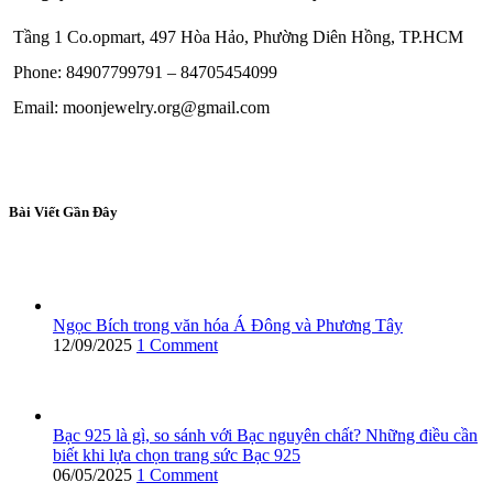
Tầng 1 Co.opmart, 497 Hòa Hảo, Phường Diên Hồng, TP.HCM
Phone: 84907799791 – 84705454099
Email: moonjewelry.org@gmail.com
Bài Viết Gần Đây
Ngọc Bích trong văn hóa Á Đông và Phương Tây
12/09/2025
1 Comment
Bạc 925 là gì, so sánh với Bạc nguyên chất? Những điều cần
biết khi lựa chọn trang sức Bạc 925
06/05/2025
1 Comment