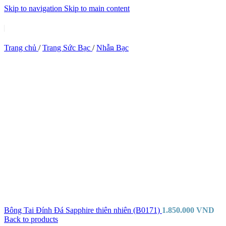
Skip to navigation
Skip to main content
Trang chủ
/
Trang Sức Bạc
/
Nhẫn Bạc
Bông Tai Đính Đá Sapphire thiên nhiên (B0171)
1.850.000
VND
Back to products