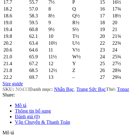
17.7
55.7
7½
P
15
16½
18.2
57.0
8
Q
16
17¾
18.6
58.3
8½
Q½
17
18½
19.0
59.5
9
R½
18
20
19.4
60.8
9½
S½
19
21
19.8
62.1
10
T½
20
21¾
20.2
63.4
10½
U½
22
22¾
20.6
64.6
11
V½
23
24
21.0
65.9
11½
W½
24
25¾
21.4
67.2
12
Y
25
27½
21.8
68.5
12½
Z
26
28¾
22.2
69.7
13
–
27
29¼
Size guide
SKU:
N0433
Danh mục:
Nhẫn Bạc
,
Trang Sức Bạc
Thẻ:
Topaz
Share:
Mô tả
Thông tin bổ sung
Đánh giá (0)
Vận Chuyển & Thanh Toán
Mô tả