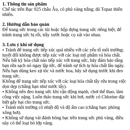
1. Thông tin sản phẩm
Chế tác trên Bạc 925 châu Âu, có phủ vàng trắng; đá Topaz thiên
nhiên.
2. Hướng dẫn bảo quản
Để trang sức trong các túi hoặc hộp đựng trang sức riêng biệt, để
tránh trang sức bị rối, trầy xước hoặc cọ xát vào nhau.
3. Lưu ý khi sử dụng
• Tránh để trang sức tiếp xúc quá nhiều với các yếu tố môi trường;
tuyệt đối không được tiếp xúc với các loại mỹ phẩm và hóa chất.
Nếu bất kỳ hóa chất nào tiếp xúc với trang sức, hãy đảm bảo rằng
bạn rửa sạch nó ngay lập tức, để tránh sự tích tụ hóa chất lâu ngày.
Nếu bạn dùng keo xịt tóc và nước hoa, hãy sử dụng trước khi đeo
trang sức.
Không để trang sức tiếp xúc với các loại hóa chất tẩy rửa trong việc
dọn dẹp (chẳng hạn như nước tẩy).
• Không nên đeo trang sức khi vận động mạnh, chơi thể thao, làm
công việc nặng. Luôn tháo trang sức khi bơi, nước có Chlorine đặc
biệt gây hại cho trang sức.
• Tránh môi trường có nhiệt độ và độ ẩm cao (chẳng hạn: phòng
xông hơi).
• Không sử dụng vải đánh bóng bạc trên trang sức phủ vàng, điều
này có thể loại bỏ lớp vàng.