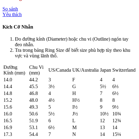
So sánh
Yêu thích
Kích Cỡ Nhẫn
Đo đường kính (Diameter) hoặc chu vi (Outline) ngón tay
đeo nhẫn.
Tra trong bảng Ring Size để biết size phù hợp tùy theo khu
vực và vùng lãnh thổ.
Đường
Chu Vi
US/Canada
UK/Australia
Japan
Switzerland
Kính (mm)
(mm)
14.0
44.2
3
F
4
4
14.4
45.5
3½
G
5½
6⅓
14.8
46.8
4
H
7
6½
15.2
48.0
4½
H½
8
8
15.6
49.3
5
I½
9
9½
16.0
50.6
5½
J½
10½
10¾
16.5
51.9
6
L
12
12¾
16.9
53.1
6½
M
13
14
17.3
54.4
7
N
14
15¼