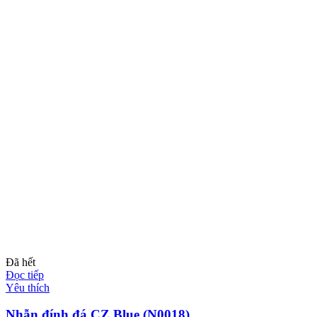
Đã hết
Đọc tiếp
Yêu thích
Nhẫn đính đá CZ Blue (N0018)