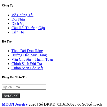
Công Ty
Về Chúng Tôi
Đội Ngũ
Dịch Vụ
Câu Hỏi Thường Gặp
Liên Hệ
Hỗ Trợ
Theo Dõi Đơn Hàng
Hướng Dẫn Mua Hàng
Vận Chuyển – Thanh Toán
Chính Sách Đổi Trả
Chính Sách Bảo Mật
Đăng Ký Nhận Tin
MOON Jewelry
2020 | Số ĐKKD: 0316163628 do Sở Kế hoạch