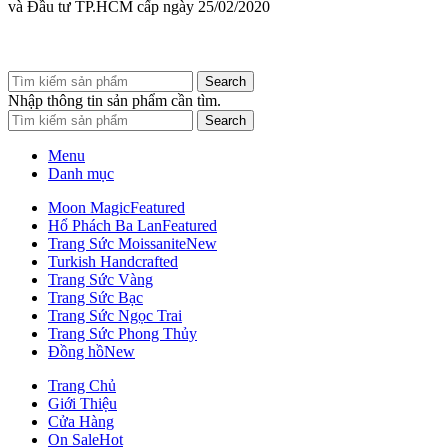
và Đầu tư TP.HCM cấp ngày 25/02/2020
Search
Nhập thông tin sản phẩm cần tìm.
Search
Menu
Danh mục
Moon Magic
Featured
Hổ Phách Ba Lan
Featured
Trang Sức Moissanite
New
Turkish Handcrafted
Trang Sức Vàng
Trang Sức Bạc
Trang Sức Ngọc Trai
Trang Sức Phong Thủy
Đồng hồ
New
Trang Chủ
Giới Thiệu
Cửa Hàng
On Sale
Hot