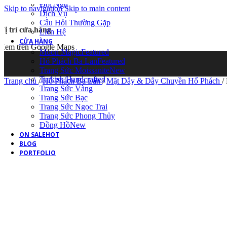
Đội Ngũ
Skip to navigation
Skip to main content
Dịch Vụ
Câu Hỏi Thường Gặp
Vị trí cửa hàng
Liên Hệ
CỬA HÀNG
Xem trên Google Maps
Moon Magic
Featured
Hổ Phách Ba Lan
Featured
Trang Sức Moissanite
New
Turkish Handcrafted
Trang chủ
/
Hổ Phách Ba Lan
/
Mặt Dây & Dây Chuyền Hổ Phách
/
Trang Sức Vàng
Trang Sức Bạc
Trang Sức Ngọc Trai
Trang Sức Phong Thủy
Đồng Hồ
New
ON SALE
HOT
BLOG
PORTFOLIO