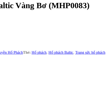
ltic Vàng Bơ (MHP0083)
uyền Hổ Phách
Thẻ:
Hổ phách
,
Hổ phách Baltic
,
Trang sức hổ phách