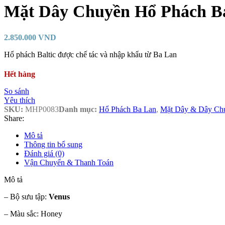
Mặt Dây Chuyền Hổ Phách Ba
2.850.000
VND
Hổ phách Baltic được chế tác và nhập khẩu từ Ba Lan
Hết hàng
So sánh
Yêu thích
SKU:
MHP0083
Danh mục:
Hổ Phách Ba Lan
,
Mặt Dây & Dây Ch
Share:
Mô tả
Thông tin bổ sung
Đánh giá (0)
Vận Chuyển & Thanh Toán
Mô tả
– Bộ sưu tập:
Venus
– Màu sắc: Honey