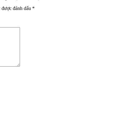
c được đánh dấu
*