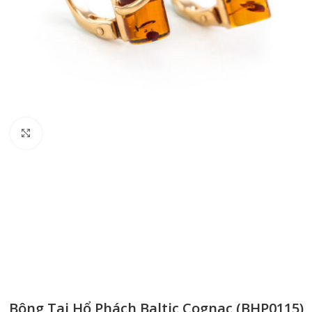
Click to enlarge
Bông Tai Hổ Phách Baltic Cognac (BHP0115)