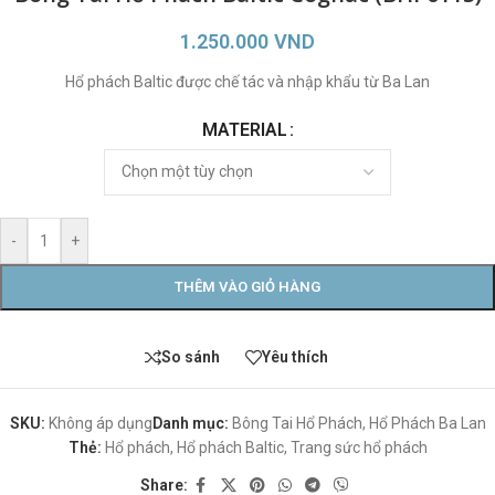
1.250.000
VND
Hổ phách Baltic được chế tác và nhập khẩu từ Ba Lan
MATERIAL
-
+
THÊM VÀO GIỎ HÀNG
So sánh
Yêu thích
SKU:
Không áp dụng
Danh mục:
Bông Tai Hổ Phách
,
Hổ Phách Ba Lan
Thẻ:
Hổ phách
,
Hổ phách Baltic
,
Trang sức hổ phách
Share: