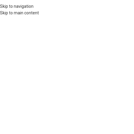
Skip to navigation
Vị trí cửa hàng
Skip to main content
Xem trên Google Maps
TR
Trang chủ
/
Trang Sức Phong Thủy
/
Cẩm Thạch
/
Vòng Kiềng Cẩm Thạch