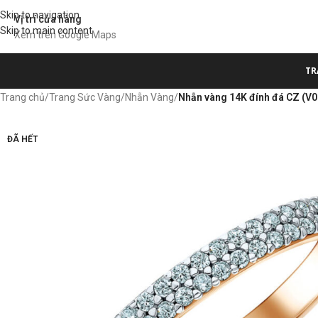
Skip to navigation
Vị trí cửa hàng
Skip to main content
Xem trên Google Maps
TR
Trang chủ
/
Trang Sức Vàng
/
Nhẫn Vàng
/
Nhẫn vàng 14K đính đá CZ (V0
ĐÃ HẾT