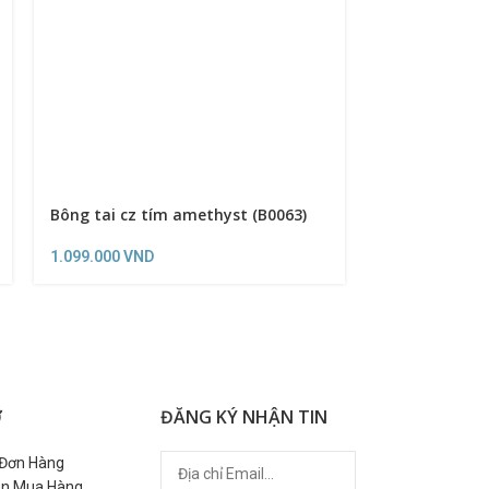
Bông tai cz tím amethyst (B0063)
Bông tai cz đ
1.099.000
VND
1.199.000
VND
Ợ
ĐĂNG KÝ NHẬN TIN
 Đơn Hàng
n Mua Hàng