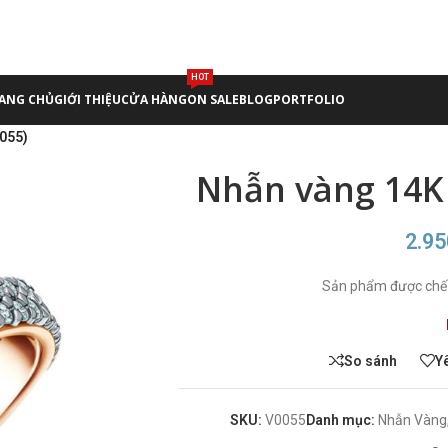
HOT
ANG CHỦ
GIỚI THIỆU
CỬA HÀNG
ON SALE
BLOG
PORTFOLIO
055)
Nhẫn vàng 14K 
2.9
Sản phẩm được chế 
So sánh
Y
SKU:
V0055
Danh mục:
Nhẫn Vàng