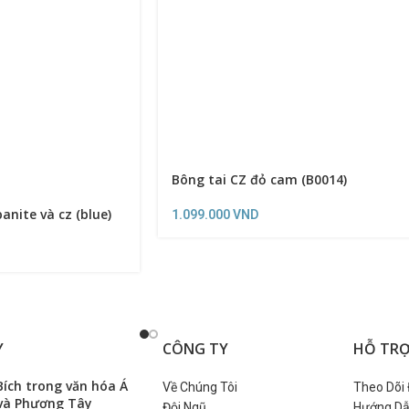
Bông tai CZ đỏ cam (B0014)
anite và cz (blue)
1.099.000
VND
Y
CÔNG TY
HỖ TR
ích trong văn hóa Á
Về Chúng Tôi
Theo Dõi
và Phương Tây
Đội Ngũ
Hướng Dẫ