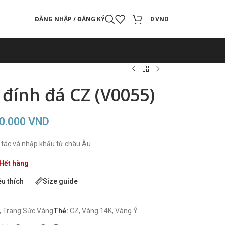
ĐĂNG NHẬP / ĐĂNG KÝ
0
VND
đính đá CZ (V0055)
50.000
VND
tác và nhập khẩu từ châu Âu
Hết hàng
êu thích
Size guide
,
Trang Sức Vàng
Thẻ:
CZ
,
Vàng 14K
,
Vàng Ý