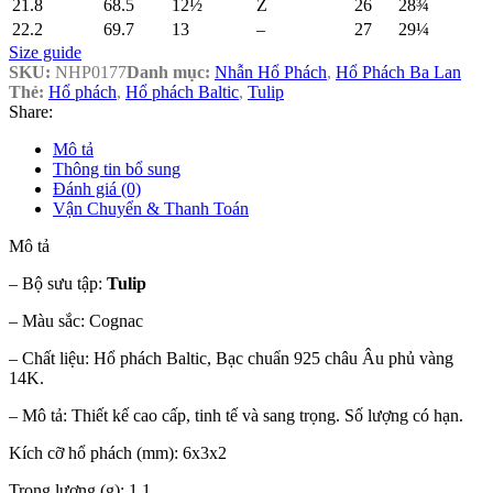
21.8
68.5
12½
Z
26
28¾
22.2
69.7
13
–
27
29¼
Size guide
SKU:
NHP0177
Danh mục:
Nhẫn Hổ Phách
,
Hổ Phách Ba Lan
Thẻ:
Hổ phách
,
Hổ phách Baltic
,
Tulip
Share:
Mô tả
Thông tin bổ sung
Đánh giá (0)
Vận Chuyển & Thanh Toán
Mô tả
– Bộ sưu tập:
Tulip
– Màu sắc: Cognac
– Chất liệu: Hổ phách Baltic, Bạc chuẩn 925 châu Âu phủ vàng
14K.
– Mô tả: Thiết kế cao cấp, tinh tế và sang trọng. Số lượng có hạn.
Kích cỡ hổ phách (mm): 6x3x2
Trọng lượng (g): 1.1