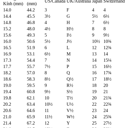
US/Canada
UK/Australia
Japan
Switzerland
Kính (mm)
(mm)
14.0
44.2
3
F
4
4
14.4
45.5
3½
G
5½
6⅓
14.8
46.8
4
H
7
6½
15.2
48.0
4½
H½
8
8
15.6
49.3
5
I½
9
9½
16.0
50.6
5½
J½
10½
10¾
16.5
51.9
6
L
12
12¾
16.9
53.1
6½
M
13
14
17.3
54.4
7
N
14
15¼
17.7
55.7
7½
P
15
16½
18.2
57.0
8
Q
16
17¾
18.6
58.3
8½
Q½
17
18½
19.0
59.5
9
R½
18
20
19.4
60.8
9½
S½
19
21
19.8
62.1
10
T½
20
21¾
20.2
63.4
10½
U½
22
22¾
20.6
64.6
11
V½
23
24
21.0
65.9
11½
W½
24
25¾
21.4
67.2
12
Y
25
27½