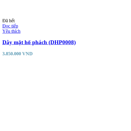
Đã hết
Đọc tiếp
Yêu thích
Dây mặt hổ phách (DHP0008)
3.850.000
VND