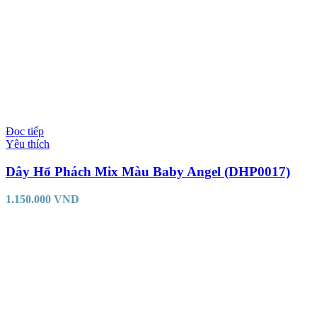
Đọc tiếp
Yêu thích
Dây Hổ Phách Mix Màu Baby Angel (DHP0017)
1.150.000
VND