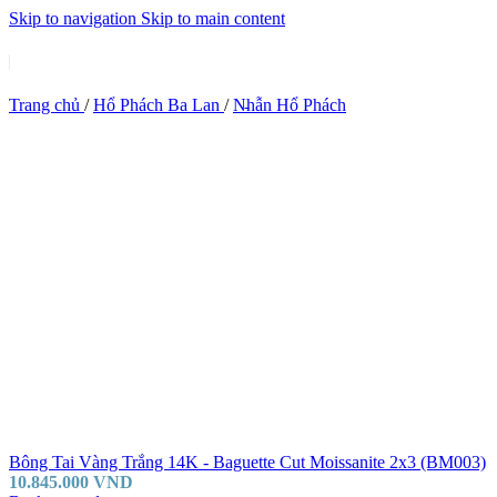
Skip to navigation
Skip to main content
Trang chủ
/
Hổ Phách Ba Lan
/
Nhẫn Hổ Phách
Bông Tai Vàng Trắng 14K - Baguette Cut Moissanite 2x3 (BM003)
10.845.000
VND