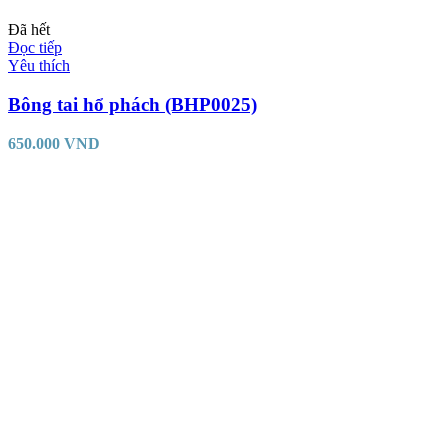
Đã hết
Đọc tiếp
Yêu thích
Bông tai hổ phách (BHP0025)
650.000
VND