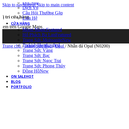
Đội Ngũ
Skip to navigation
Skip to main content
Dịch Vụ
Câu Hỏi Thường Gặp
Vị trí cửa hàng
Liên Hệ
CỬA HÀNG
Xem trên Google Maps
Moon Magic
Featured
Hổ Phách Ba Lan
Featured
Trang Sức Moissanite
New
Turkish Handcrafted
Trang chủ
/
Trang Sức Bạc
/
Opal
/
Nhẫn đá Opal (N0200)
Trang Sức Vàng
Trang Sức Bạc
Trang Sức Ngọc Trai
Trang Sức Phong Thủy
Đồng Hồ
New
ON SALE
HOT
BLOG
PORTFOLIO