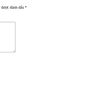
c được đánh dấu
*