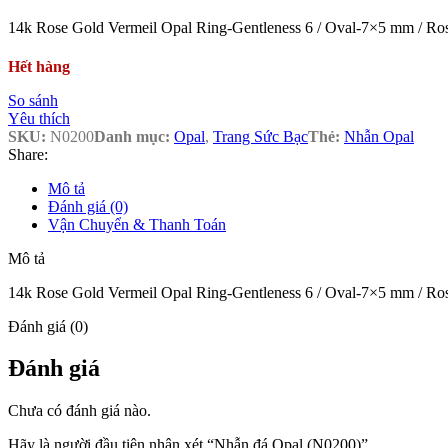
14k Rose Gold Vermeil Opal Ring-Gentleness 6 / Oval-7×5 mm / Ro
Hết hàng
So sánh
Yêu thích
SKU:
N0200
Danh mục:
Opal
,
Trang Sức Bạc
Thẻ:
Nhẫn Opal
Share:
Mô tả
Đánh giá (0)
Vận Chuyển & Thanh Toán
Mô tả
14k Rose Gold Vermeil Opal Ring-Gentleness 6 / Oval-7×5 mm / Ro
Đánh giá (0)
Đánh giá
Chưa có đánh giá nào.
Hãy là người đầu tiên nhận xét “Nhẫn đá Opal (N0200)”