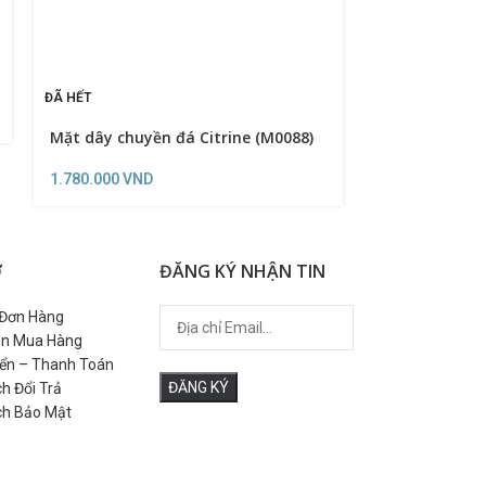
ĐÃ HẾT
ĐÃ HẾT
Mặt dây chuyền đá Citrine (M0088)
Mặt dây chuy
(M0086)
1.780.000
VND
1.850.000
VND
Ợ
ĐĂNG KÝ NHẬN TIN
 Đơn Hàng
n Mua Hàng
ển – Thanh Toán
h Đổi Trả
ch Bảo Mật