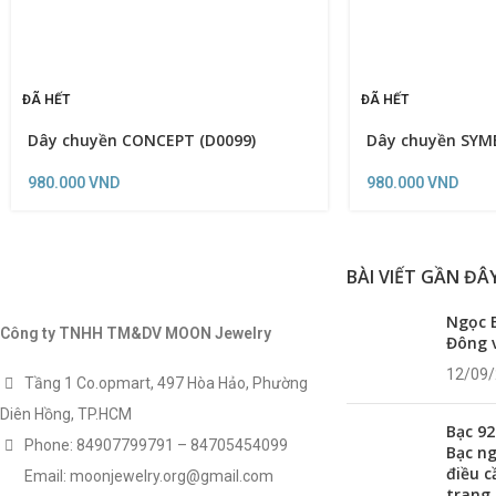
ĐÃ HẾT
ĐÃ HẾT
Dây chuyền CONCEPT (D0099)
Dây chuyền SYM
980.000
VND
980.000
VND
BÀI VIẾT GẦN ĐÂ
Ngọc B
Công ty TNHH TM&DV MOON Jewelry
Đông 
12/09
Tầng 1 Co.opmart, 497 Hòa Hảo, Phường
Diên Hồng, TP.HCM
Bạc 92
Phone: 84907799791 – 84705454099
Bạc n
điều c
Email: moonjewelry.org@gmail.com
trang 