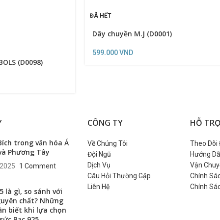
ĐÃ HẾT
Dây chuyền M.J (D0001)
599.000
VND
BOLS (D0098)
Y
CÔNG TY
HỖ TR
ích trong văn hóa Á
Về Chúng Tôi
Theo Dõi
và Phương Tây
Đội Ngũ
Hướng Dẫ
Dịch Vụ
Vận Chuy
/2025
1 Comment
Câu Hỏi Thường Gặp
Chính Sác
Liên Hệ
Chính Sá
5 là gì, so sánh với
guyên chất? Những
ần biết khi lựa chọn
sức Bạc 925