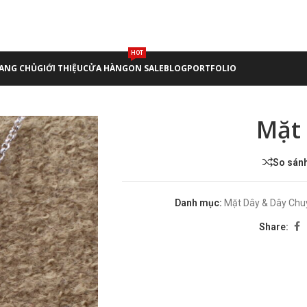
HOT
ANG CHỦ
GIỚI THIỆU
CỬA HÀNG
ON SALE
BLOG
PORTFOLIO
Mặt 
So sán
Danh mục:
Mặt Dây & Dây Chu
Share: