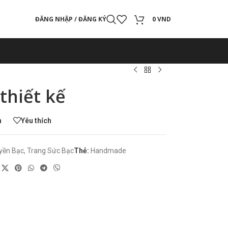
ĐĂNG NHẬP / ĐĂNG KÝ
0
VND
thiết kế
h
Yêu thích
yền Bạc
,
Trang Sức Bạc
Thẻ:
Handmade