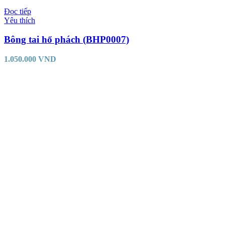
Đọc tiếp
Yêu thích
Bông tai hổ phách (BHP0007)
1.050.000
VND