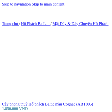
Skip to navigation
Skip to main content
Trang chủ
/
Hổ Phách Ba Lan
/
Mặt Dây & Dây Chuyền Hổ Phách
Cây phong thuỷ Hổ phách Baltic màu Cognac (ABT005)
1.850.000
VND