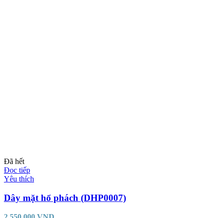
Đã hết
Đọc tiếp
Yêu thích
Dây mặt hổ phách (DHP0007)
2.550.000
VND