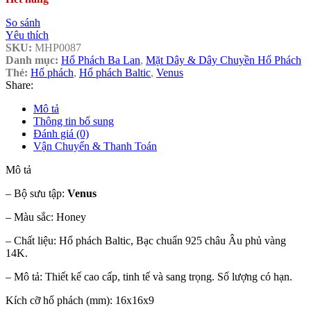
So sánh
Yêu thích
SKU:
MHP0087
Danh mục:
Hổ Phách Ba Lan
,
Mặt Dây & Dây Chuyền Hổ Phách
Thẻ:
Hổ phách
,
Hổ phách Baltic
,
Venus
Share:
Mô tả
Thông tin bổ sung
Đánh giá (0)
Vận Chuyển & Thanh Toán
Mô tả
– Bộ sưu tập:
Venus
– Màu sắc: Honey
– Chất liệu: Hổ phách Baltic, Bạc chuẩn 925 châu Âu phủ vàng
14K.
– Mô tả: Thiết kế cao cấp, tinh tế và sang trọng. Số lượng có hạn.
Kích cỡ hổ phách (mm): 16x16x9