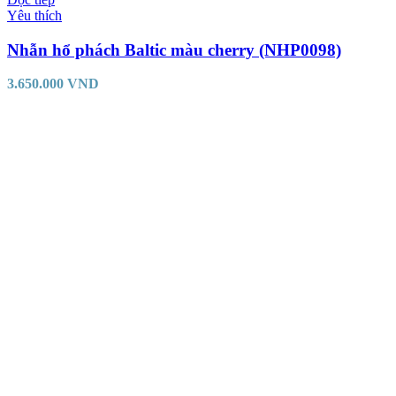
Yêu thích
Nhẫn hổ phách Baltic màu cherry (NHP0098)
3.650.000
VND