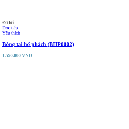
Đã hết
Đọc tiếp
Yêu thích
Bông tai hổ phách (BHP0002)
1.550.000
VND