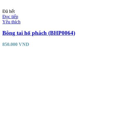
Đã hết
Đọc tiếp
Yêu thích
Bông tai hổ phách (BHP0064)
850.000
VND