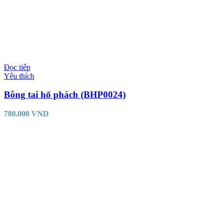
Đọc tiếp
Yêu thích
Bông tai hổ phách (BHP0024)
780.000
VND