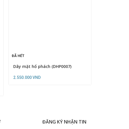
ĐÃ HẾT
Dây mặt hổ phách (DHP0007)
ĐÃ HẾT
Bông tai hổ p
2.550.000
VND
1.550.000
VND
Ợ
ĐĂNG KÝ NHẬN TIN