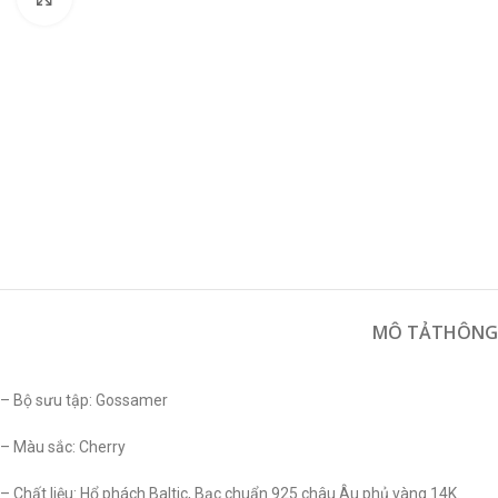
MÔ TẢ
THÔNG 
– Bộ sưu tập: Gossamer
– Màu sắc: Cherry
– Chất liệu: Hổ phách Baltic, Bạc chuẩn 925 châu Âu phủ vàng 14K.