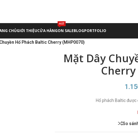
HOT
ANG CHỦ
GIỚI THIỆU
CỬA HÀNG
ON SALE
BLOG
PORTFOLIO
Chuyền Hổ Phách Baltic Cherry (MHP0070)
Mặt Dây Chuyề
Cherry
1.1
Hổ phách Baltic được 
So sán