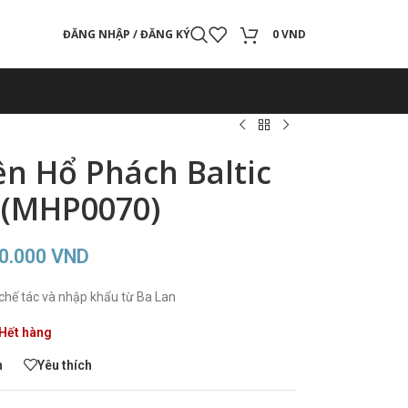
ĐĂNG NHẬP / ĐĂNG KÝ
0
VND
n Hổ Phách Baltic
 (MHP0070)
50.000
VND
chế tác và nhập khẩu từ Ba Lan
Hết hàng
h
Yêu thích