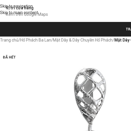
Skip to navigation
Vị trí cửa hàng
Skip to main content
Xem trên Google Maps
TR
Trang chủ
/
Hổ Phách Ba Lan
/
Mặt Dây & Dây Chuyền Hổ Phách
/
Mặt Dây 
ĐÃ HẾT