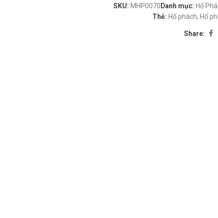
SKU:
MHP0070
Danh mục:
Hổ Phá
Thẻ:
Hổ phách
,
Hổ ph
Share: