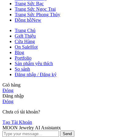
Trang Sức Bạc
Trang Sức Ngọc Trai
Trang Sức Phong Thủy
Đồng hồ
New
Trang Chủ
Giới Thiệu
Cửa Hàng
On Sale
Hot
Blog
Portfolio
Sản phẩm yêu thích
So sánh
Đăng nhập / Đăng ký
Giỏ hàng
Đóng
Đăng nhập
Đóng
Chưa có tài khoản?
Tạo Tài Khoản
MOON Jewelry AI Assistant
x
Send