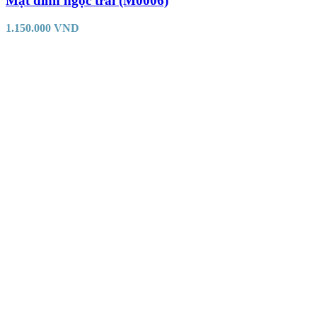
Mặt đính ngọc trai (M0006)
1.150.000
VND