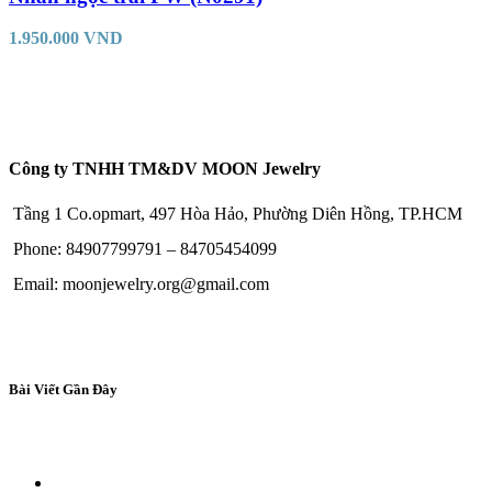
1.950.000
VND
Công ty TNHH TM&DV MOON Jewelry
Tầng 1 Co.opmart, 497 Hòa Hảo, Phường Diên Hồng, TP.HCM
Phone: 84907799791 – 84705454099
Email: moonjewelry.org@gmail.com
Bài Viết Gần Đây