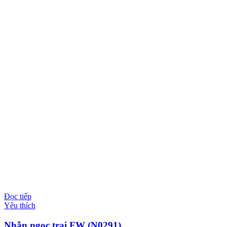
Đọc tiếp
Yêu thích
Nhẫn ngọc trai FW (N0291)