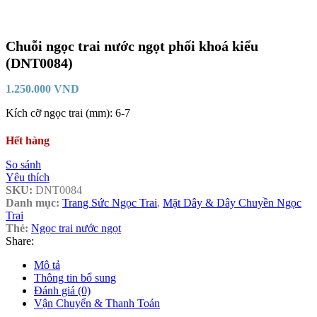
Chuỗi ngọc trai nước ngọt phối khoá kiểu
(DNT0084)
1.250.000
VND
Kích cỡ ngọc trai (mm): 6-7
Hết hàng
So sánh
Yêu thích
SKU:
DNT0084
Danh mục:
Trang Sức Ngọc Trai
,
Mặt Dây & Dây Chuyền Ngọc
Trai
Thẻ:
Ngọc trai nước ngọt
Share:
Mô tả
Thông tin bổ sung
Đánh giá (0)
Vận Chuyển & Thanh Toán