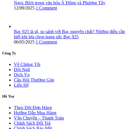
Ngọc Bích trong văn hóa Á Đông và Phương Tây
12/09/2025
1 Comment
Bạc 925 là gì, so sánh với Bạc nguyên chất? Những điều cần
biết khi lựa chọn trang sức Bạc 925
06/05/2025
1 Comment
Công Ty
Về Chúng Tôi
Đội Ngũ
Dịch Vụ
Câu Hỏi Thường Gặp
Liên Hệ
Hỗ Trợ
Theo Dõi Đơn Hàng
Hướng Dẫn Mua Hàng
Vận Chuyển – Thanh Toán
Chính Sách Đổi Trả
Chính Sách Bảo Mật