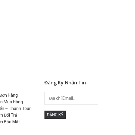
Lắc đá th
nhạt 12m
1.099.000
VND
Đăng Ký Nhận Tin
 Đơn Hàng
n Mua Hàng
ển – Thanh Toán
h Đổi Trả
ch Bảo Mật