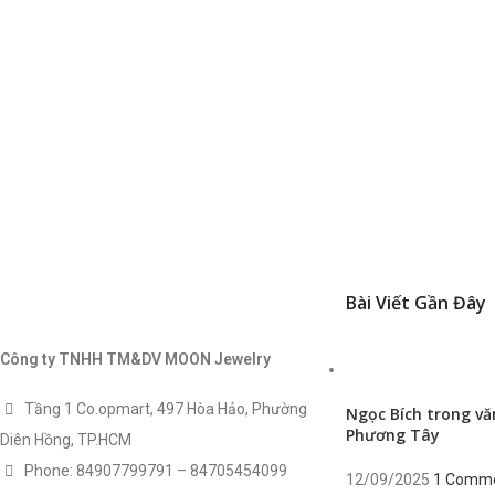
Bài Viết Gần Đây
Công ty TNHH TM&DV MOON Jewelry
Tầng 1 Co.opmart, 497 Hòa Hảo, Phường
Ngọc Bích trong vă
Phương Tây
Diên Hồng, TP.HCM
Phone: 84907799791 – 84705454099
12/09/2025
1 Comm