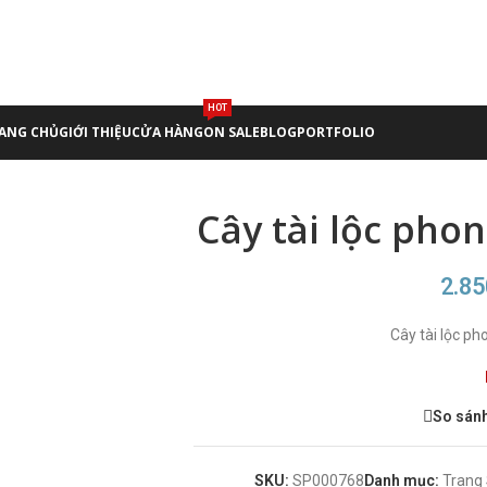
HOT
ANG CHỦ
GIỚI THIỆU
CỬA HÀNG
ON SALE
BLOG
PORTFOLIO
Cây tài lộc pho
2.8
Cây tài lộc ph
So sán
SKU:
SP000768
Danh mục:
Trang