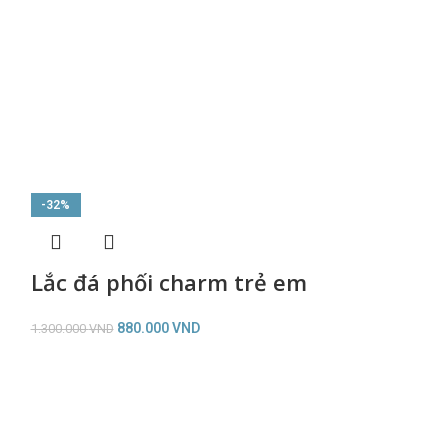
-32%
ĐÃ HẾT
m
Lắc đá phối charm trẻ em
880.000
VND
1.300.000
VND