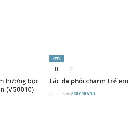
-38%
ầm hương bọc
Lắc đá phối charm trẻ e
òn (VG0010)
550.000
VND
880.000
VND