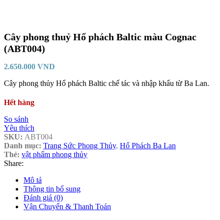
Cây phong thuỷ Hổ phách Baltic màu Cognac
(ABT004)
2.650.000
VND
Cây phong thủy Hổ phách Baltic chế tác và nhập khẩu từ Ba Lan.
Hết hàng
So sánh
Yêu thích
SKU:
ABT004
Danh mục:
Trang Sức Phong Thủy
,
Hổ Phách Ba Lan
Thẻ:
vật phẩm phong thủy
Share:
Mô tả
Thông tin bổ sung
Đánh giá (0)
Vận Chuyển & Thanh Toán