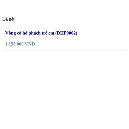
Đã hết
Đọc tiếp
Yêu thích
Vòng cổ hổ phách trẻ em (DHP0002)
1.150.000
VND