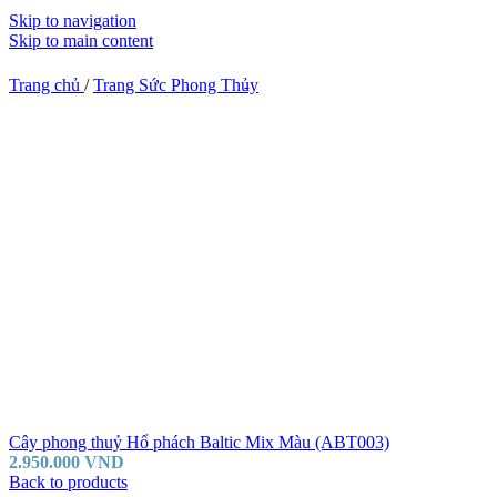
Skip to navigation
Skip to main content
Trang chủ
/
Trang Sức Phong Thủy
Cây phong thuỷ Hổ phách Baltic Mix Màu (ABT003)
2.950.000
VND
Back to products