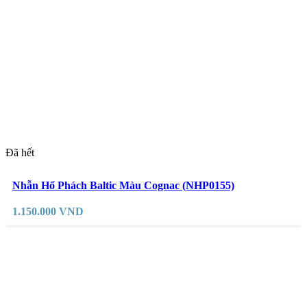
Đã hết
Đọc tiếp
Yêu thích
Nhẫn Hổ Phách Baltic Màu Cognac (NHP0155)
1.150.000
VND