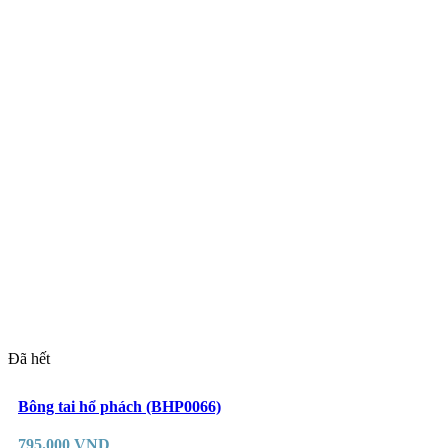
Đã hết
Đọc tiếp
Yêu thích
Bông tai hổ phách (BHP0066)
795.000
VND