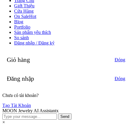
Trang Chủ
Giới Thiệu
Cửa Hàng
On Sale
Hot
Blog
Portfolio
Sản phẩm yêu thích
So sánh
Đăng nhập / Đăng ký
Giỏ hàng
Đóng
Đăng nhập
Đóng
Chưa có tài khoản?
Tạo Tài Khoản
MOON Jewelry AI Assistant
x
Send
×