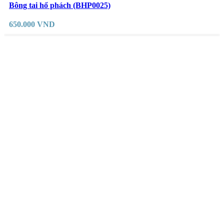
Yêu thích
Bông tai hổ phách (BHP0025)
650.000
VND