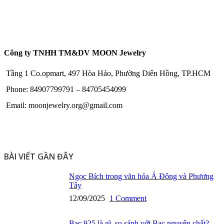
Công ty TNHH TM&DV MOON Jewelry
Tầng 1 Co.opmart, 497 Hòa Hảo, Phường Diên Hồng, TP.HCM
Phone: 84907799791 – 84705454099
Email: moonjewelry.org@gmail.com
BÀI VIẾT GẦN ĐÂY
Ngọc Bích trong văn hóa Á Đông và Phương
Tây
12/09/2025
1 Comment
Bạc 925 là gì, so sánh với Bạc nguyên chất?