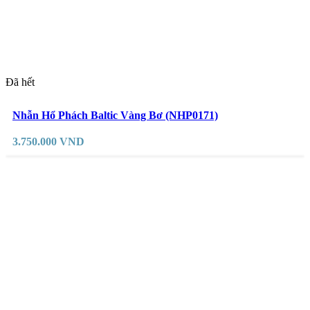
Đã hết
Đọc tiếp
Yêu thích
Nhẫn Hổ Phách Baltic Vàng Bơ (NHP0171)
3.750.000
VND