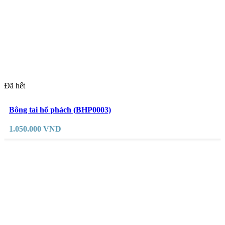
Đã hết
Đọc tiếp
Yêu thích
Bông tai hổ phách (BHP0003)
1.050.000
VND