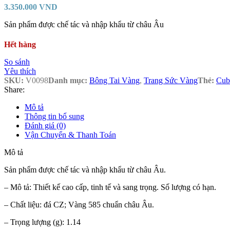
3.350.000
VND
Sản phẩm được chế tác và nhập khẩu từ châu Âu
Hết hàng
So sánh
Yêu thích
SKU:
V0098
Danh mục:
Bông Tai Vàng
,
Trang Sức Vàng
Thẻ:
Cub
Share:
Mô tả
Thông tin bổ sung
Đánh giá (0)
Vận Chuyển & Thanh Toán
Mô tả
Sản phẩm được chế tác và nhập khẩu từ châu Âu.
– Mô tả: Thiết kế cao cấp, tinh tế và sang trọng. Số lượng có hạn.
– Chất liệu: đá CZ; Vàng 585 chuẩn châu Âu.
– Trọng lượng (g): 1.14