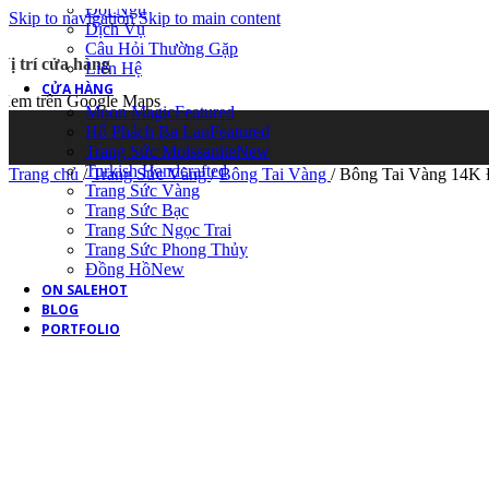
Đội Ngũ
Skip to navigation
Skip to main content
Dịch Vụ
Câu Hỏi Thường Gặp
Vị trí cửa hàng
Liên Hệ
CỬA HÀNG
Xem trên Google Maps
Moon Magic
Featured
Hổ Phách Ba Lan
Featured
Trang Sức Moissanite
New
Turkish Handcrafted
Trang chủ
/
Trang Sức Vàng
/
Bông Tai Vàng
/
Bông Tai Vàng 14K 
Trang Sức Vàng
Trang Sức Bạc
Trang Sức Ngọc Trai
Trang Sức Phong Thủy
Đồng Hồ
New
ON SALE
HOT
BLOG
PORTFOLIO