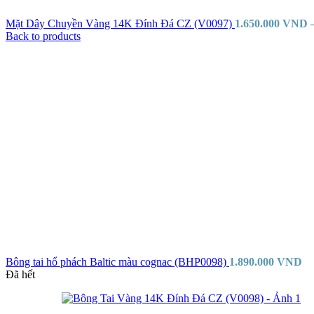
Mặt Dây Chuyền Vàng 14K Đính Đá CZ (V0097)
1.650.000
VND
Back to products
Bông tai hổ phách Baltic màu cognac (BHP0098)
1.890.000
VND
Đã hết