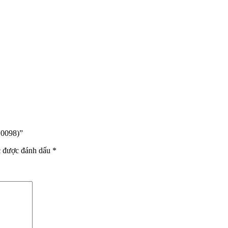
V0098)”
c được đánh dấu
*