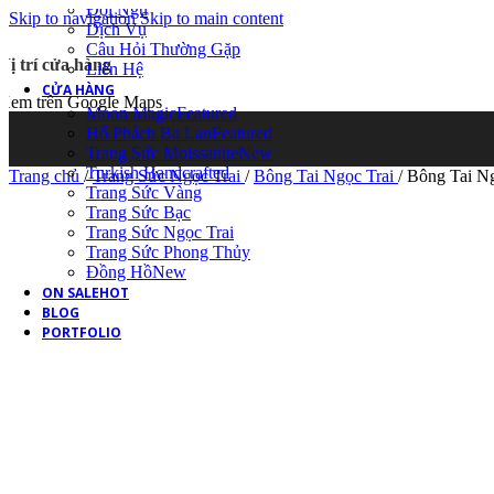
Đội Ngũ
Skip to navigation
Skip to main content
Dịch Vụ
Câu Hỏi Thường Gặp
Vị trí cửa hàng
Liên Hệ
CỬA HÀNG
Xem trên Google Maps
Moon Magic
Featured
Hổ Phách Ba Lan
Featured
Trang Sức Moissanite
New
Turkish Handcrafted
Trang chủ
/
Trang Sức Ngọc Trai
/
Bông Tai Ngọc Trai
/
Bông Tai Ng
Trang Sức Vàng
Trang Sức Bạc
Trang Sức Ngọc Trai
Trang Sức Phong Thủy
Đồng Hồ
New
ON SALE
HOT
BLOG
PORTFOLIO