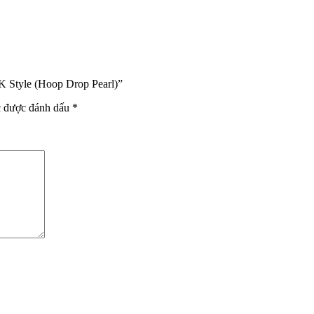
K Style (Hoop Drop Pearl)”
c được đánh dấu
*