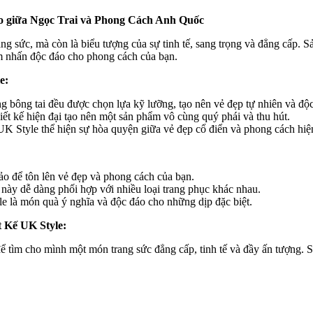
o giữa Ngọc Trai và Phong Cách Anh Quốc
sức, mà còn là biểu tượng của sự tinh tế, sang trọng và đẳng cấp. Sản
ểm nhấn độc đáo cho phong cách của bạn.
e:
g bông tai đều được chọn lựa kỹ lưỡng, tạo nên vẻ đẹp tự nhiên và độ
iết kế hiện đại tạo nên một sản phẩm vô cùng quý phái và thu hút.
Style thể hiện sự hòa quyện giữa vẻ đẹp cổ điển và phong cách hiệ
o để tôn lên vẻ đẹp và phong cách của bạn.
i này dễ dàng phối hợp với nhiều loại trang phục khác nhau.
là món quà ý nghĩa và độc đáo cho những dịp đặc biệt.
 Kế UK Style:
 tìm cho mình một món trang sức đẳng cấp, tinh tế và đầy ấn tượng. Sả