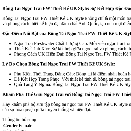
Bông Tai Ngọc Trai FW Thiết Kế UK Style: Sự Kết Hợp Độc Đá
Bông Tai Ngọc Trai FW Thiết Kế UK Style không chỉ là một món trang 
và phong cách thiết kế hiện đại đậm chất Anh Quốc, tạo nên một đi
Đặc Điểm Nổi Bật của Bông Tai Ngọc Trai FW Thiết Kế UK Styl
Ngọc Trai Freshwater Chất Lượng Cao: Mỗi viên ngọc trai tron
Thiết Kế Tinh Xảo: Sự kết hợp giữa ngọc trai và phong cách th
Phong Cách UK Hiện Đại: Bông Tai Ngọc Trai FW Thiết Kế UK 
Lý Do Chọn Bông Tai Ngọc Trai FW Thiết Kế UK Style:
Phụ Kiện Thời Trang Đẳng Cấp: Bông tai là điểm nhấn hoàn hả
Dễ Kết Hợp Trang Phục: Với thiết kế tinh tế, bông tai ngọc tra
Quà Tặng Ý Nghĩa: Bông Tai Ngọc Trai FW Thiết Kế UK Style 
Khám Phá Thế Giới Ngọc Trai với Bông Tai Ngọc Trai FW Thiết
Hãy khám phá bộ sưu tập bông tai ngọc trai FW Thiết Kế UK Style để
của sự hòa quyện giữa truyền thống và hiện đại.
Thông tin bổ sung
Gender
Female