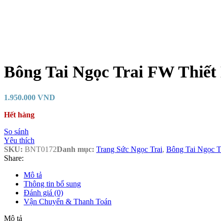
Bông Tai Ngọc Trai FW Thiết
1.950.000
VND
Hết hàng
So sánh
Yêu thích
SKU:
BNT0172
Danh mục:
Trang Sức Ngọc Trai
,
Bông Tai Ngọc T
Share:
Mô tả
Thông tin bổ sung
Đánh giá (0)
Vận Chuyển & Thanh Toán
Mô tả