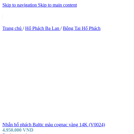
Skip to navigation
Skip to main content
Trang chủ
/
Hổ Phách Ba Lan
/
Bông Tai Hổ Phách
Nhẫn hổ phách Baltic màu cognac vàng 14K (V0024)
4.950.000
VND