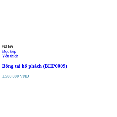
Đã hết
Đọc tiếp
Yêu thích
Bông tai hổ phách (BHP0009)
1.580.000
VND