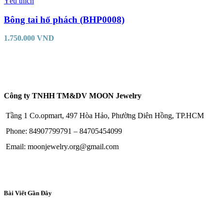
Yêu thích
Bông tai hổ phách (BHP0008)
1.750.000
VND
Công ty TNHH TM&DV MOON Jewelry
Tầng 1 Co.opmart, 497 Hòa Hảo, Phường Diên Hồng, TP.HCM
Phone: 84907799791 – 84705454099
Email: moonjewelry.org@gmail.com
Bài Viết Gần Đây