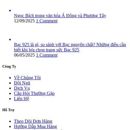
Ngọc Bích trong văn hóa Á Đông và Phương Tây
12/09/2025
1 Comment
Bạc 925 là gì, so sánh với Bạc nguyên chất? Những điều cần
biết khi lựa chọn trang sức Bạc 925
06/05/2025
1 Comment
Công Ty
Về Chúng Tôi
Đội Ngũ
Dịch Vụ
Câu Hỏi Thường Gặp
Liên Hệ
Hỗ Trợ
Theo Dõi Đơn Hàng
Hướng Dẫn Mua Hàng