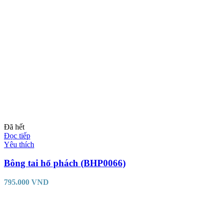
Đã hết
Đọc tiếp
Yêu thích
Bông tai hổ phách (BHP0066)
795.000
VND