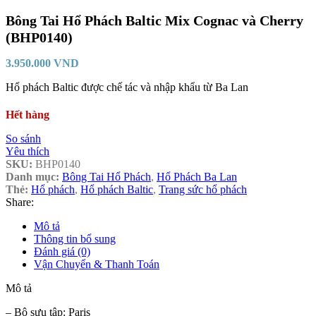
Bông Tai Hổ Phách Baltic Mix Cognac và Cherry
(BHP0140)
3.950.000
VND
Hổ phách Baltic được chế tác và nhập khẩu từ Ba Lan
Hết hàng
So sánh
Yêu thích
SKU:
BHP0140
Danh mục:
Bông Tai Hổ Phách
,
Hổ Phách Ba Lan
Thẻ:
Hổ phách
,
Hổ phách Baltic
,
Trang sức hổ phách
Share:
Mô tả
Thông tin bổ sung
Đánh giá (0)
Vận Chuyển & Thanh Toán
Mô tả
– Bộ sưu tập: Paris