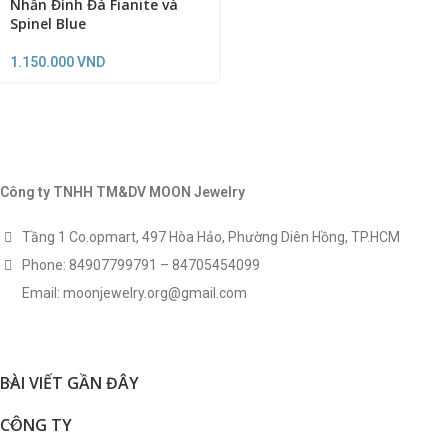
Nhẫn Đính Đá Fianite và
Spinel Blue
1.150.000
VND
Công ty TNHH TM&DV MOON Jewelry
Tầng 1 Co.opmart, 497 Hòa Hảo, Phường Diên Hồng, TP.HCM
Phone: 84907799791 – 84705454099
Email: moonjewelry.org@gmail.com
BÀI VIẾT GẦN ĐÂY
CÔNG TY